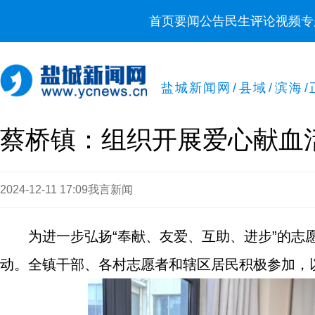
首页
要闻
公告
民生
评论
视频
专
盐城新闻网
/
县域
/
滨海
/
蔡桥镇：组织开展爱心献血
2024-12-11 17:09
我言新闻
为进一步弘扬“奉献、友爱、互助、进步”的
动。全镇干部、各村志愿者和辖区居民积极参加，