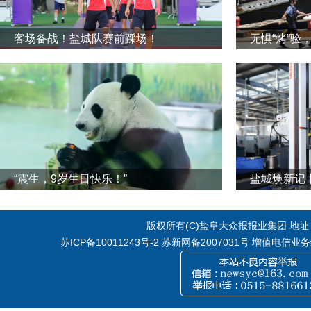
客场备战！盐城队赛前踩场！
无惧“烤”验
“震生，9岁生日快乐！”
版权所有(C)盐阜大众报报业集团 地址：江
苏ICP备10011243号-2
苏新网备2007031号 增值电信业务