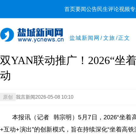
首页
要闻
公告
民生
评论
视频
专
盐城新闻网
/
文旅
/
正文
双YAN联动推广！2026“
动
原创
我言新闻
2026-05-08 10:10
本报讯（记者 韩宗明）5月7日，2026“坐
+互动+演出”的创新模式，旨在持续深化“坐着高