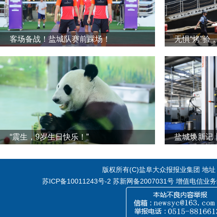
客场备战！盐城队赛前踩场！
无惧“烤”验
“震生，9岁生日快乐！”
版权所有(C)盐阜大众报报业集团 地址：江
苏ICP备10011243号-2
苏新网备2007031号 增值电信业务