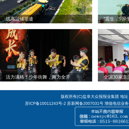
战高温铺坦途
“震生，9岁
活力满格！少年街舞，舞力全开
全国30家
版权所有(C)盐阜大众报报业集团 地址：江
苏ICP备10011243号-2
苏新网备2007031号 增值电信业务