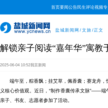
首页
要闻
公告
民生
评论
视频
专
盐城新闻网
/
文旅
/
正文
解锁亲子阅读“嘉年华”寓教于
2025-06-04 10:52
我言新闻
端午至，粽香飘；挂艾草，佩香囊；赛龙舟，
义核心价值观。近日，“制作香囊传承文脉”——端
亲子、书友、志愿者参加了活动。