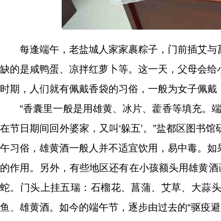
每逢端午，老盐城人家家裹粽子，门前插艾与
缺的是咸鸭蛋、凉拌红萝卜等。这一天，父母会给
时期，人们就有佩戴香袋的习俗，一般为女子佩戴
“香囊里一般是用雄黄、冰片、藿香等填充。端
在节日期间回外婆家，又叫‘躲五’。”盐都区图书
午习俗，雄黄酒一般人并不适宜饮用，易中毒。如
的作用。另外，有些地区还有在小孩额头用雄黄酒
蛇。门头上挂五瑞：石榴花、菖蒲、艾草、大蒜
鱼、雄黄酒。如今的端午节，逐步由过去的“驱疫避