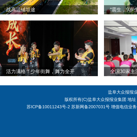
战高温铺坦途
“震生，9岁
活力满格！少年街舞，舞力全开
全国30家
盐阜大众报报
版权所有(C)盐阜大众报报业集团 地址：江
苏ICP备10011243号-2
苏新网备2007031号 增值电信业务