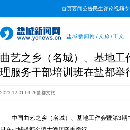
首页
要闻
公告
民生
评论
视频
专
盐城新闻网
/
文旅
/
正文
曲艺之乡（名城）、基地工作
理服务干部培训班在盐都举
2023-12-01 09:26
盐都文旅
中国曲艺之乡（名城）、基地工作会暨第3期中国
日在盐城驿都金陵大酒店隆重举行。