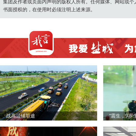
集团及作者或页面内声明的版权人所有。任何媒体、网站或个
书面授权的，在使用时必须注明上述来源。
战高温铺坦途
“震生，9岁