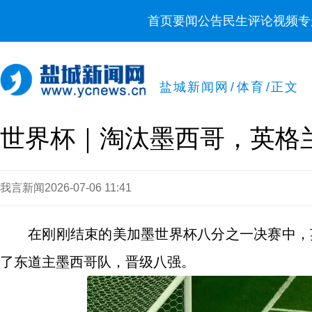
首页
要闻
公告
民生
评论
视频
专
盐城新闻网
/
体育
/
正文
世界杯｜淘汰墨西哥，英格
我言新闻
2026-07-06 11:41
在刚刚结束的美加墨世界杯八分之一决赛中，
了东道主墨西哥队，晋级八强。