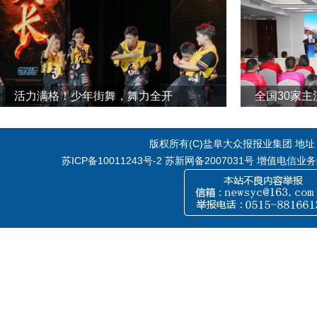
活力满格！少年街舞，舞力全开
全国30家
版权所有(C)盐阜大众报报业集团 地址：江
苏ICP备10011243号-2
苏新网备2007031号 增值电信业务