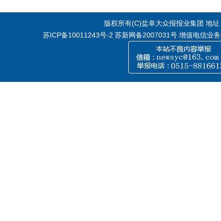
版权所有(C)盐阜大众报报业集团 地址：江
苏ICP备10011243号-2
苏新网备2007031号 增值电信业务