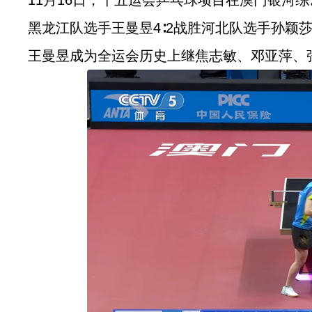
11月16日，十五运会乒乓球项目在澳门银河
黑龙江队选手王曼昱4∶2战胜河北队选手孙颖
王曼昱成为全运会历史上继焦志敏、邓亚萍、