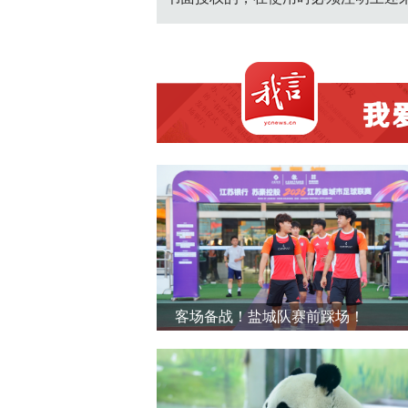
客场备战！盐城队赛前踩场！