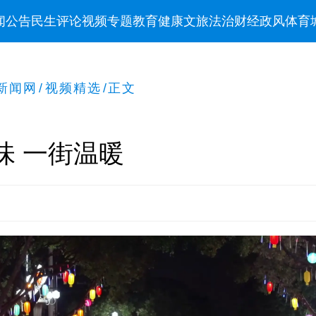
闻
公告
民生
评论
视频
专题
教育
健康
文旅
法治
财经
政风
体育
新闻网
/
视频精选
/
正文
味 一街温暖