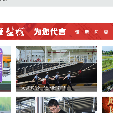
无惧“烤”验，绝不服“暑”！
战