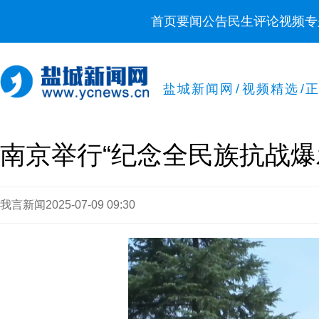
首页
要闻
公告
民生
评论
视频
专
盐城新闻网
/
视频精选
/
南京举行“纪念全民族抗战爆
我言新闻
2025-07-09 09:30