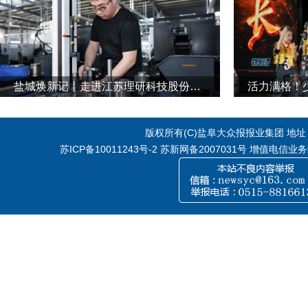
盐城焕新记丨走进江苏理研科技股份有限公司
活力满格！
版权所有(C)盐阜大众报报业集团 地址：江
苏ICP备10011243号-2
苏新网备2007031号 增值电信业务