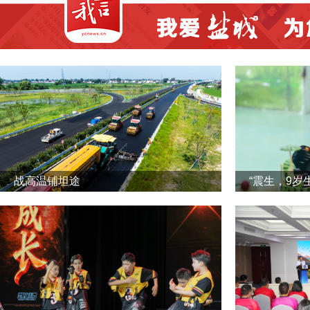
战高温铺坦途
“震生，9岁