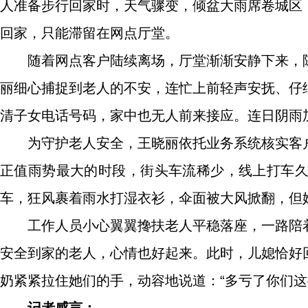
人准备步行回家时，天气骤变，倾盆大雨席卷城区
回家，只能滞留在网点厅堂。
随着网点客户陆续离场，厅堂渐渐安静下来，
丽细心捕捉到老人的不安，连忙上前轻声安抚、仔
清子女电话号码，家中也无人前来接应。连日阴雨
为守护老人安全，王晓丽依托业务系统核实客
正值雨势最大的时段，街头车流稀少，线上打车
车，狂风裹着雨水打湿衣衫，伞面被大风掀翻，但
工作人员小心翼翼搀扶老人平稳落座，一路陪
安全到家的老人，心情也好起来。此时，儿媳恰好
奶紧紧拉住她们的手，动容地说道：“多亏了你们