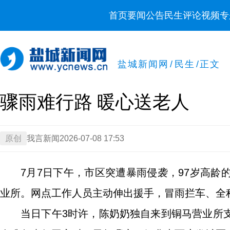
首页
要闻
公告
民生
评论
视频
专
盐城新闻网
/
民生
/
正文
骤雨难行路 暖心送老人
原创
我言新闻
2026-07-08 17:53
7月7日下午，市区突遭暴雨侵袭，97岁高
业所。网点工作人员主动伸出援手，冒雨拦车、全
当日下午3时许，陈奶奶独自来到铜马营业所