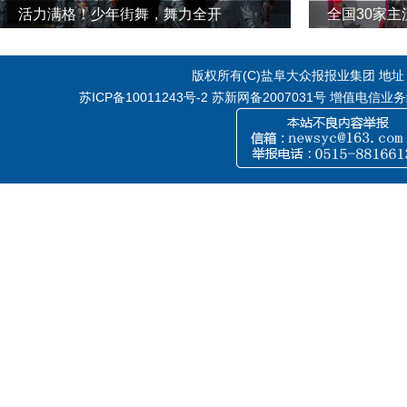
活力满格！少年街舞，舞力全开
全国30家
版权所有(C)盐阜大众报报业集团 地址：江
苏ICP备10011243号-2
苏新网备2007031号 增值电信业务