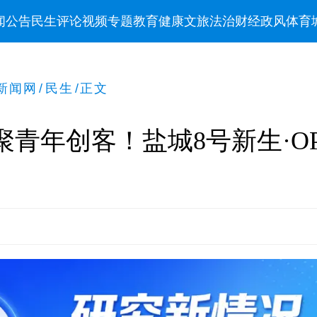
闻
公告
民生
评论
视频
专题
教育
健康
文旅
法治
财经
政风
体育
新闻网
/
民生
/
正文
聚青年创客！盐城8号新生·O