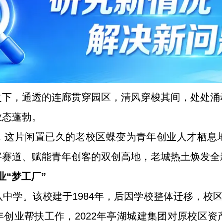
之下，通透的连廊贯穿园区，清风穿梭其间，处处涌
业态蓬勃。
这片闲置已久的老校区蝶变为青年创业人才栖息地
字赛道、赋能青年创客的双创高地，老城热土焕发全
业“梦工厂”
八中学。该校建于1984年，后因学校整体迁移，校
创业帮扶工作，2022年亭湖城建集团对原校区