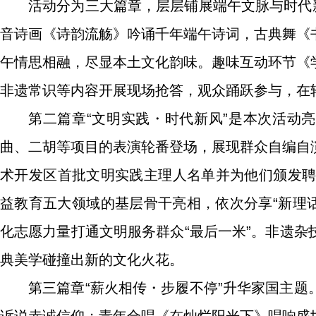
活动分为三大篇章，层层铺展端午文脉与时代
音诗画《诗韵流觞》吟诵千年端午诗词，古典舞《
午情思相融，尽显本土文化韵味。趣味互动环节《
非遗常识等内容开展现场抢答，观众踊跃参与，在
第二篇章“文明实践・时代新风”是本次活动
曲、二胡等项目的表演轮番登场，展现群众自编自
术开发区首批文明实践主理人名单并为他们颁发聘
益教育五大领域的基层骨干亮相，依次分享“新理话
化志愿力量打通文明服务群众“最后一米”。非遗
典美学碰撞出新的文化火花。
第三篇章“薪火相传・步履不停”升华家国主