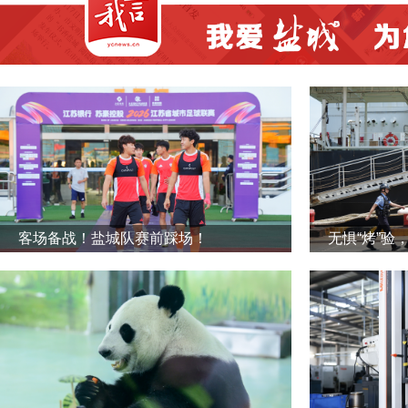
客场备战！盐城队赛前踩场！
无惧“烤”验