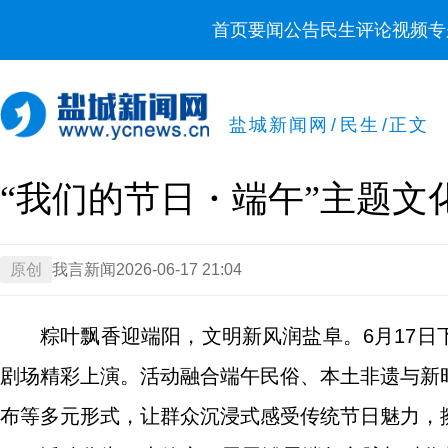
首页
要闻
公告
民生
评论
视频
专
盐城新闻网
/
民生
/
正文
“我们的节日・端午”主题文
原创
我言新闻
2026-06-17 21:04
粽叶飘香迎端阳，文明新风润盐阜。6月17日下
剧场精彩上演。活动融合端午民俗、本土非遗与新
布等多元形式，让群众沉浸式感受传统节日魅力，