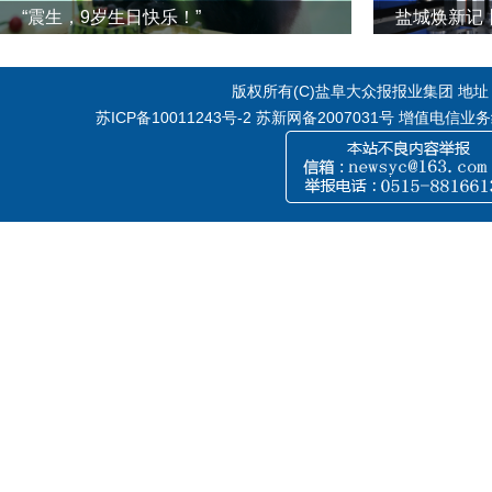
“震生，9岁生日快乐！”
版权所有(C)盐阜大众报报业集团 地址：江
苏ICP备10011243号-2
苏新网备2007031号 增值电信业务