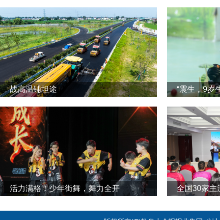
战高温铺坦途
“震生，9岁
活力满格！少年街舞，舞力全开
全国30家