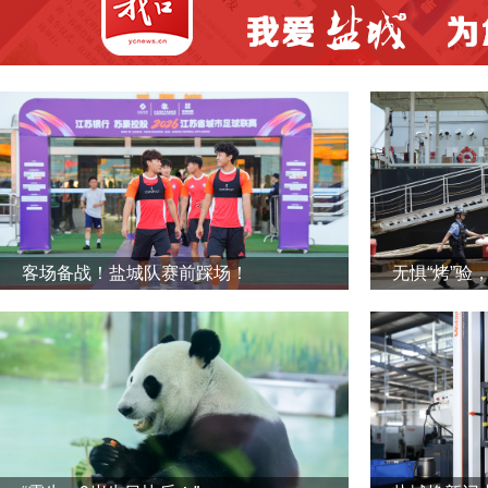
客场备战！盐城队赛前踩场！
无惧“烤”验