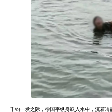
千钧一发之际，徐国平纵身跃入水中，沉着冷