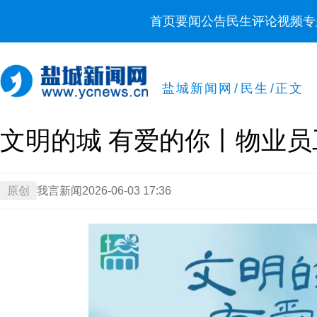
首页
要闻
公告
民生
评论
视频
专
盐城新闻网
/
民生
/
正文
文明的城 有爱的你丨物业
原创
我言新闻
2026-06-03 17:36