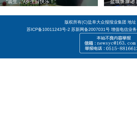
“震生，9岁生日快乐！”
版权所有(C)盐阜大众报报业集团 地址：江
苏ICP备10011243号-2
苏新网备2007031号 增值电信业务