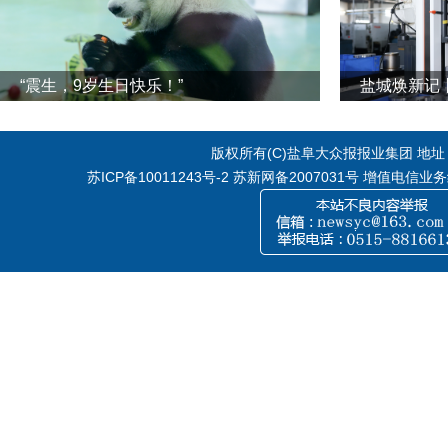
“震生，9岁生日快乐！”
版权所有(C)盐阜大众报报业集团 地址：江
苏ICP备10011243号-2
苏新网备2007031号 增值电信业务