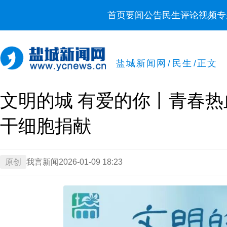
首页
要闻
公告
民生
评论
视频
专
盐城新闻网
/
民生
/
正文
文明的城 有爱的你丨青春热
干细胞捐献
原创
我言新闻
2026-01-09 18:23