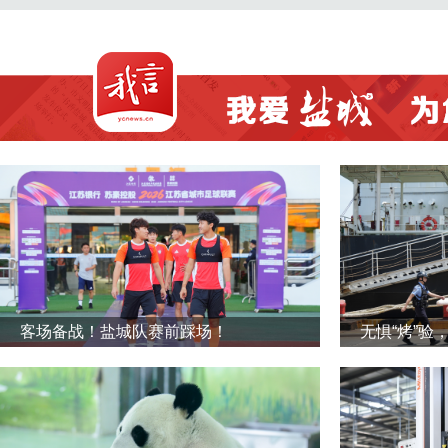
客场备战！盐城队赛前踩场！
无惧“烤”验