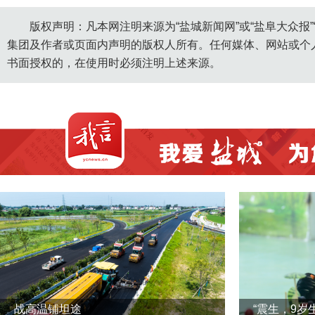
版权声明：凡本网注明来源为“盐城新闻网”或“盐阜大众报
集团及作者或页面内声明的版权人所有。任何媒体、网站或个
书面授权的，在使用时必须注明上述来源。
战高温铺坦途
“震生，9岁