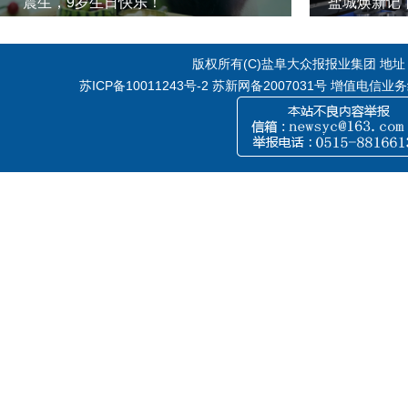
“震生，9岁生日快乐！”
版权所有(C)盐阜大众报报业集团 地址：江
苏ICP备10011243号-2
苏新网备2007031号 增值电信业务