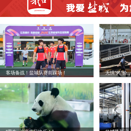
客场备战！盐城队赛前踩场！
无惧“烤”验