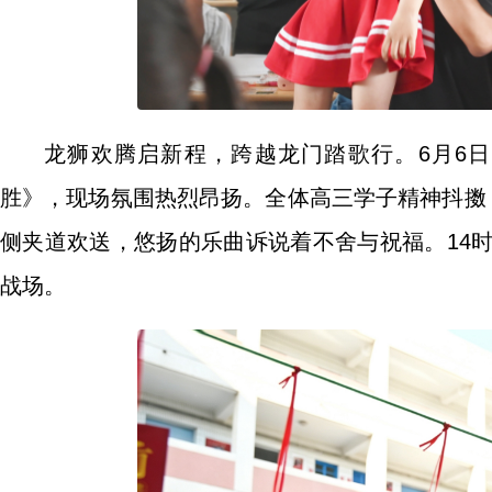
龙狮欢腾启新程，跨越龙门踏歌行。6月6
胜》，现场氛围热烈昂扬。全体高三学子精神抖擞
侧夹道欢送，悠扬的乐曲诉说着不舍与祝福。14
战场。