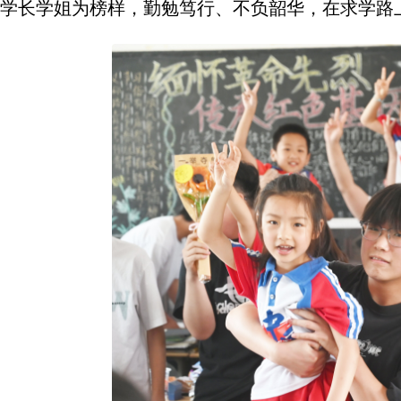
学长学姐为榜样，勤勉笃行、不负韶华，在求学路