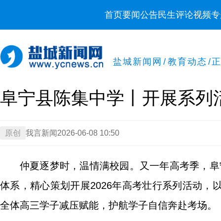
首页
要闻
公告
民生
评论
视频
专
盐城新闻网
/
教育动态
/
阜宁县陈集中学丨开展系列
原创
我言新闻
2026-06-08 10:50
仲夏逐梦时，温情满校园。又一年高考季，阜宁
体系，精心策划开展2026年高考壮行系列活动
全体高三学子减压赋能，护航学子自信奔赴考场。