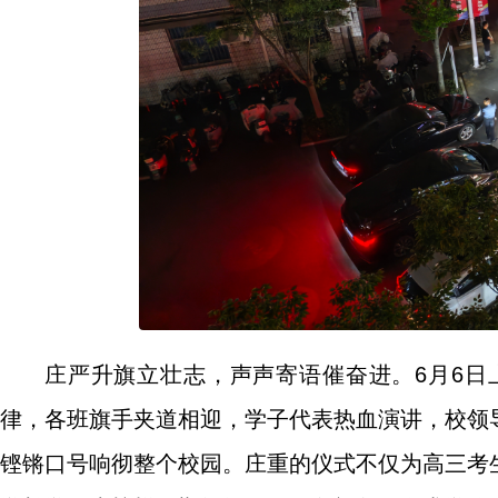
庄严升旗立壮志，声声寄语催奋进。6月6
律，各班旗手夹道相迎，学子代表热血演讲，校领
铿锵口号响彻整个校园。庄重的仪式不仅为高三考