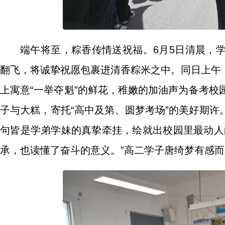
端午将至，粽香传情送祝福。6月5日清晨，
翻飞，将诚挚祝愿包裹进清香粽米之中。同日上午
上寓意“一举夺魁”的鲜花，稚嫩的加油声为备考校
子与大糕，寄托“高中及第、圆梦考场”的美好期
句皆是学弟学妹的真挚牵挂，绘就出校园里最动人
承，也读懂了奋斗的意义。”高二学子唐绮梦有感