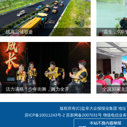
战高温铺坦途
“震生，9岁
活力满格！少年街舞，舞力全开
全国30家
版权所有(C)盐阜大众报报业集团 地址：江
苏ICP备10011243号-2
苏新网备2007031号 增值电信业务