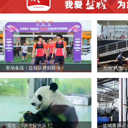
客场备战！盐城队赛前踩场！
无惧“烤”验
“震生，9岁生日快乐！”