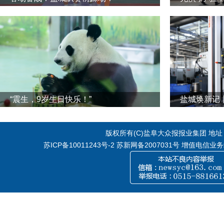
“震生，9岁生日快乐！”
版权所有(C)盐阜大众报报业集团 地址：江
苏ICP备10011243号-2
苏新网备2007031号 增值电信业务