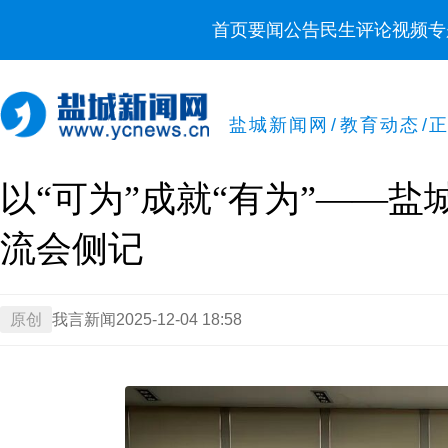
首页
要闻
公告
民生
评论
视频
专
盐城新闻网
/
教育动态
/
以“可为”成就“有为”——
流会侧记
原创
我言新闻
2025-12-04 18:58