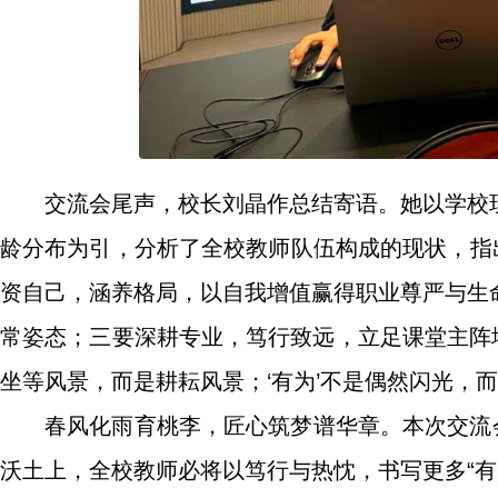
交流会尾声，校长刘晶作总结寄语。她以学校
龄分布为引，分析了全校教师队伍构成的现状，指
资自己，涵养格局，以自我增值赢得职业尊严与生
常姿态；三要深耕专业，笃行致远，立足课堂主阵地
坐等风景，而是耕耘风景；‘有为’不是偶然闪光，
春风化雨育桃李，匠心筑梦谱华章。本次交流
沃土上，全校教师必将以笃行与热忱，书写更多“有