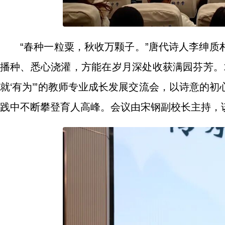
“春种一粒粟，秋收万颗子。”唐代诗人李绅
播种、悉心浇灌，方能在岁月深处收获满园芬芳。1
就‘有为’”的教师专业成长发展交流会，以诗意的
践中不断攀登育人高峰。会议由宋钢副校长主持，