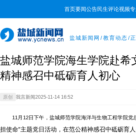
首页
要闻
公告
民生
评论
视频
专
盐城新闻网
/
教育动态
/
盐城师范学院海生学院赴希
精神感召中砥砺育人初心
原创
我言新闻
2025-11-14 16:52
11月12日下午，盐城师范学院海洋与生物工程学院党
担使命”主题党日活动，在范公精神感召中砥砺育