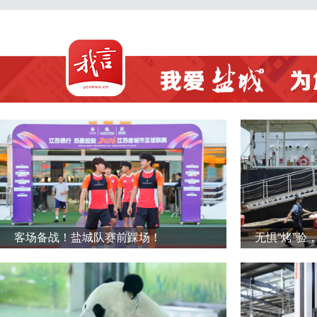
客场备战！盐城队赛前踩场！
无惧“烤”验