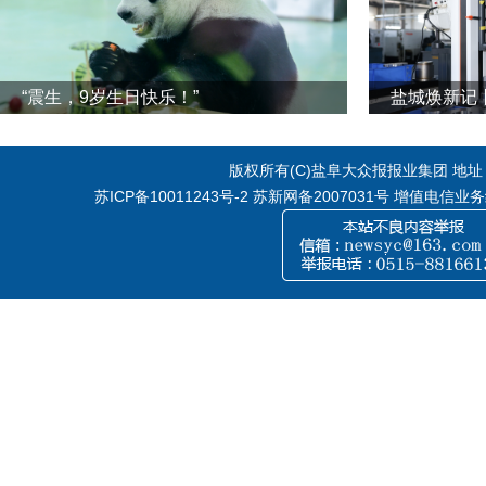
“震生，9岁生日快乐！”
版权所有(C)盐阜大众报报业集团 地址：江
苏ICP备10011243号-2
苏新网备2007031号 增值电信业务