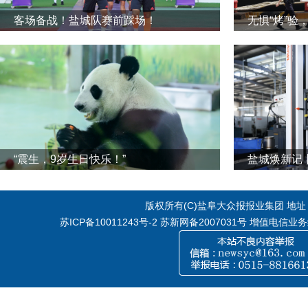
客场备战！盐城队赛前踩场！
无惧“烤”验
“震生，9岁生日快乐！”
版权所有(C)盐阜大众报报业集团 地址：江
苏ICP备10011243号-2
苏新网备2007031号 增值电信业务