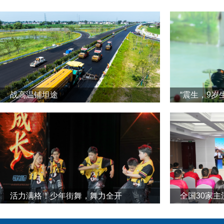
战高温铺坦途
“震生，9岁
活力满格！少年街舞，舞力全开
全国30家