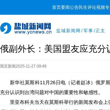
首页
要闻
公告
民生
评论
视频
专
盐城新闻网
/
军事
/
正文
俄副外长：美国盟友应充分
我言新闻
2025-11-27 09:49
新华社莫斯科11月26日电（记者赵冰）俄罗
充分认识到台湾问题对中国的重要性和敏感性。
里亚布科夫当天在莫斯科举行的新闻发布会上