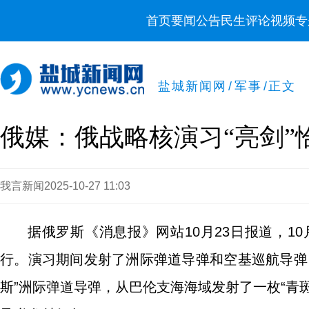
首页
要闻
公告
民生
评论
视频
专
盐城新闻网
/
军事
/
正文
俄媒：俄战略核演习“亮剑”
我言新闻
2025-10-27 11:03
据俄罗斯《消息报》网站10月23日报道，1
行。演习期间发射了洲际弹道导弹和空基巡航导弹
斯”洲际弹道导弹，从巴伦支海海域发射了一枚“青斑