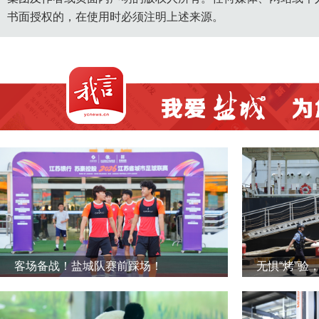
书面授权的，在使用时必须注明上述来源。
客场备战！盐城队赛前踩场！
无惧“烤”验