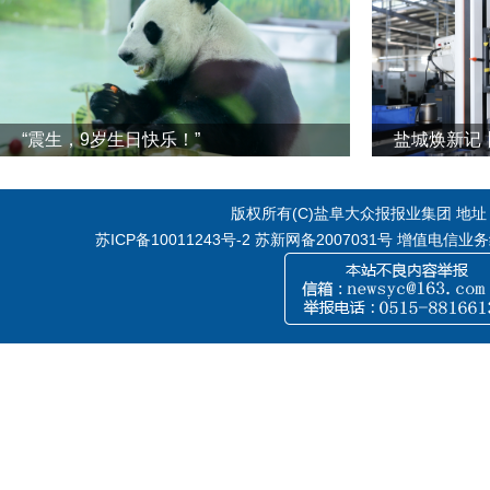
“震生，9岁生日快乐！”
版权所有(C)盐阜大众报报业集团 地址：江
苏ICP备10011243号-2
苏新网备2007031号 增值电信业务