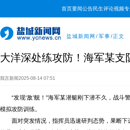
首页
要闻
公告
民生
评论
视频
专
盐城新闻网
/
军事
/
正文
大洋深处练攻防！海军某支
我言新闻
2025-08-14 07:51
“发现‘敌’舰！”海军某潜艇刚下潜不久，战
模拟攻防训练。
面对突发情况，指挥员迅速研判态势，果断下