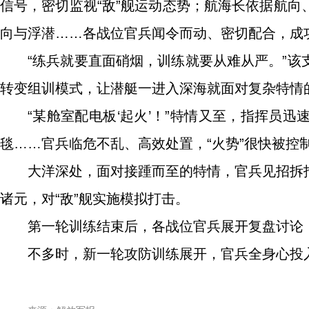
信号，密切监视“敌”舰运动态势；航海长依据航
向与浮潜……各战位官兵闻令而动、密切配合，成功
“练兵就要直面硝烟，训练就要从难从严。”
转变组训模式，让潜艇一进入深海就面对复杂特情
“某舱室配电板‘起火’！”特情又至，指挥员
毯……官兵临危不乱、高效处置，“火势”很快被控
大洋深处，面对接踵而至的特情，官兵见招拆
诸元，对“敌”舰实施模拟打击。
第一轮训练结束后，各战位官兵展开复盘讨论
不多时，新一轮攻防训练展开，官兵全身心投