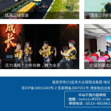
战高温铺坦途
“震生，9岁
活力满格！少年街舞，舞力全开
全国30家
版权所有(C)盐阜大众报报业集团 地址：江
苏ICP备10011243号-2
苏新网备2007031号 增值电信业务