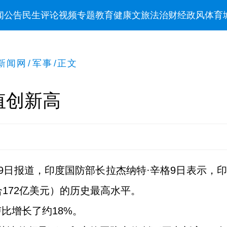
闻
公告
民生
评论
视频
专题
教育
健康
文旅
法治
财经
政风
体育
新闻网
/
军事
/
正文
值创新高
日报道，印度国防部长拉杰纳特·辛格9日表示，印度的
约合172亿美元）的历史最高水平。
卢比增长了约18%。