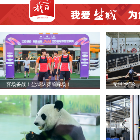
客场备战！盐城队赛前踩场！
无惧“烤”验