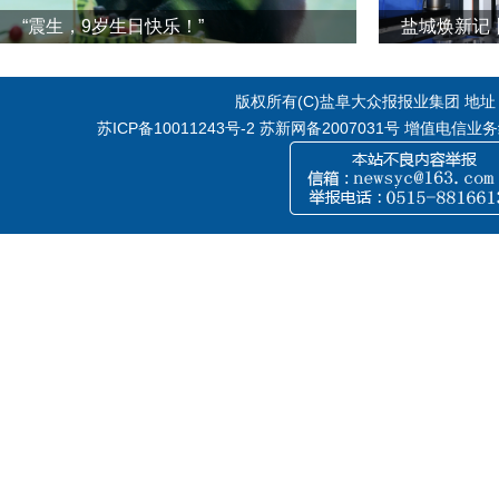
“震生，9岁生日快乐！”
版权所有(C)盐阜大众报报业集团 地址：江
苏ICP备10011243号-2
苏新网备2007031号 增值电信业务