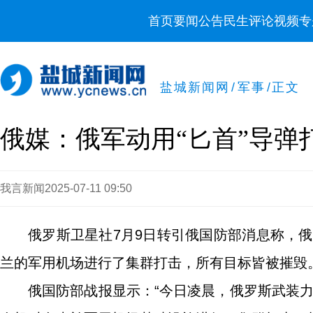
首页
要闻
公告
民生
评论
视频
专
盐城新闻网
/
军事
/
正文
俄媒：俄军动用“匕首”导弹
我言新闻
2025-07-11 09:50
俄罗斯卫星社7月9日转引俄国防部消息称，俄
兰的军用机场进行了集群打击，所有目标皆被摧毁
俄国防部战报显示：“今日凌晨，俄罗斯武装力