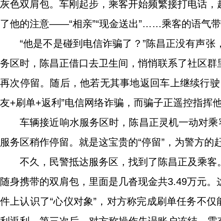
灰色双肩包。车刚起步，乘客开始频繁接打电话，
了他的注意——“相亲”“现金送出”……乘客的语气
“他是不是碰到电信诈骗了？”陈昌正没有声
务区时，陈昌正借口去卫生间，悄悄联系了社区群
再次停留。随后，他若无其事地返回车上继续行驶
友+刷单+返利”电信网络诈骗，而骗子正遥控指挥
车辆接近响水服务区时，陈昌正灵机一动对乘
服务区稍作停留。就是这宝贵的“停留”，为警方的
不久，民警抵达服务区，找到了陈昌正及乘客
随身携带的双肩包，里面是几沓现金共3.49万元
件上认识了“心仪对象”，对方称完成刷单任务不仅