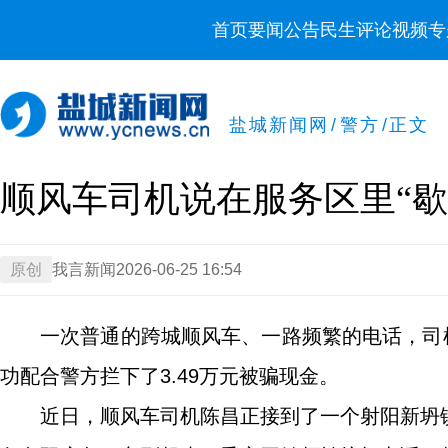
首页
要闻
公告
民生
评论
视频
专
盐城新闻网
/
警方
/
正文
顺风车司机说在服务区里“歇一
原创
我言新闻
2026-06-25 16:54
一次普通的跨城顺风车、一路频繁的电话，司
功配合警方拦下了3.49万元被骗现金。
近日，顺风车司机陈昌正接到了一个射阳新坍