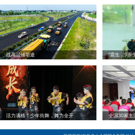
战高温铺坦途
“震生，9岁
活力满格！少年街舞，舞力全开
全国30家