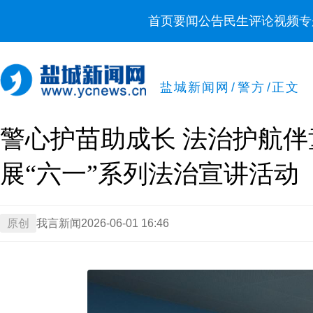
首页
要闻
公告
民生
评论
视频
专
盐城新闻网
/
警方
/
正文
警心护苗助成长 法治护航
展“六一”系列法治宣讲活动
原创
我言新闻
2026-06-01 16:46