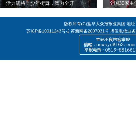
活力满格！少年街舞，舞力全开
全国30家
版权所有(C)盐阜大众报报业集团 地址：江
苏ICP备10011243号-2
苏新网备2007031号 增值电信业务