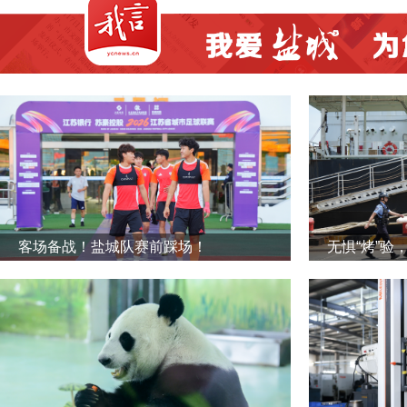
客场备战！盐城队赛前踩场！
无惧“烤”验