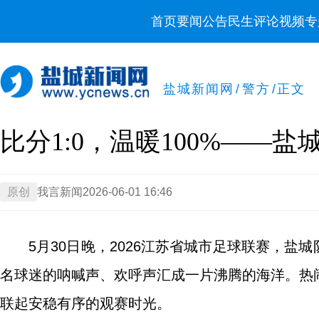
首页
要闻
公告
民生
评论
视频
专
盐城新闻网
/
警方
/
正文
比分1:0，温暖100%——
原创
我言新闻
2026-06-01 16:46
5月30日晚，2026江苏省城市足球联赛，盐城
名球迷的呐喊声、欢呼声汇成一片沸腾的海洋。热
联起安稳有序的观赛时光。