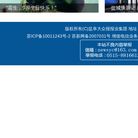
“震生，9岁生日快乐！”
版权所有(C)盐阜大众报报业集团 地址：江
苏ICP备10011243号-2
苏新网备2007031号 增值电信业务