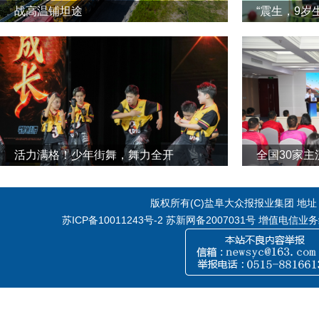
战高温铺坦途
“震生，9岁
活力满格！少年街舞，舞力全开
全国30家
版权所有(C)盐阜大众报报业集团 地址：江
苏ICP备10011243号-2
苏新网备2007031号 增值电信业务