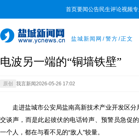
首页
要闻
公告
民生
评论
视频
专
盐城新闻网
/
警方
/
正文
电波另一端的“铜墙铁壁”
原创
我言新闻
2026-05-26 17:02
走进盐城市公安局盐南高新技术产业开发区分
交谈声，而是此起彼伏的电话铃声、预警员急促的
一个人，都在与看不见的“敌人”较量。