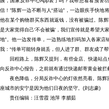
姨，国家反诈中心App装了吗？我帮您看看预警
信！”陈辉一边不断与人“搭讪”，一边眼疾手快
他在某个购物群买东西就返钱，没有被骗过。陈辉
是大家觉得自己‘不会被骗’，我们宣传就是希望大家
地”。他一边发传单，一边熟练地扫码加入各家店
我：“传单可能转身就丢，但人进了群、群友成了帮
回程路上，陈辉又提到，有些金店、快递站点
向反诈中心报告，之前就有通过快递邮寄黄金被拦截
夜色降临，分局反诈中心的灯依然亮着。陈辉
座城市的安宁是因为他们日夜的坚守。(刘志豪)
责任编辑：汪雪霞 池萍 李腊茹