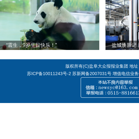
“震生，9岁生日快乐！”
版权所有(C)盐阜大众报报业集团 地址：江
苏ICP备10011243号-2
苏新网备2007031号 增值电信业务