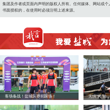
集团及作者或页面内声明的版权人所有。任何媒体、网站或个
书面授权的，在使用时必须注明上述来源。
客场备战！盐城队赛前踩场！
无惧“烤”验