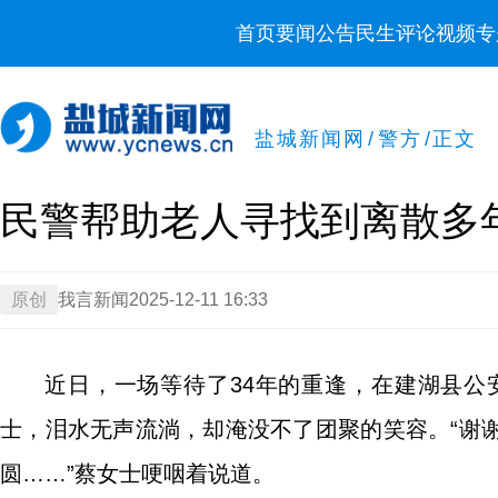
首页
要闻
公告
民生
评论
视频
专
盐城新闻网
/
警方
/
正文
民警帮助老人寻找到离散多
原创
我言新闻
2025-12-11 16:33
近日，一场等待了34年的重逢，在建湖县
士，泪水无声流淌，却淹没不了团聚的笑容。“谢
圆……”蔡女士哽咽着说道。