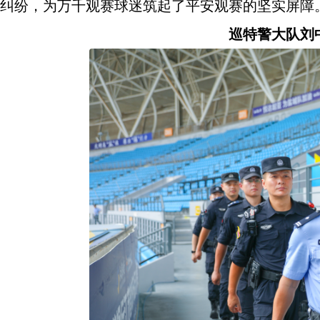
纠纷，为万千观赛球迷筑起了平安观赛的坚实屏障
巡特警大队刘