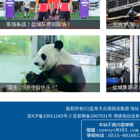
客场备战！盐城队赛前踩场！
无惧“烤”验
“震生，9岁生日快乐！”
版权所有(C)盐阜大众报报业集团 地址：江
苏ICP备10011243号-2
苏新网备2007031号 增值电信业务