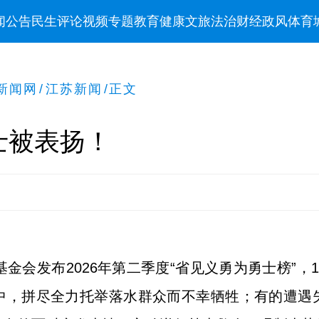
闻
公告
民生
评论
视频
专题
教育
健康
文旅
法治
财经
政风
体育
新闻网
/
江苏新闻
/
正文
士被表扬！
基金会发布2026年第二季度“省见义勇为勇士榜”，
中，拼尽全力托举落水群众而不幸牺牲；有的遭遇