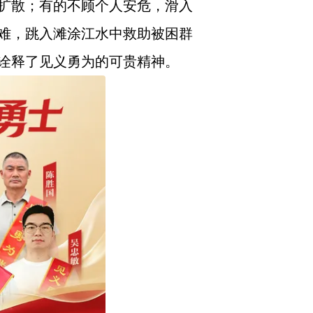
扩散；有的不顾个人安危，滑入
难，跳入滩涂江水中救助被困群
诠释了见义勇为的可贵精神。