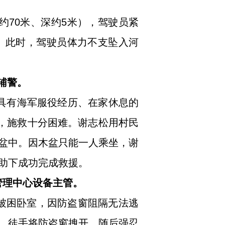
约70米、深约5米），驾驶员紧
。此时，驾驶员体力不支坠入河
辅警。
，具有海军服役经历、在家休息的
河，施救十分困难。谢志松用村民
盆中。因木盆只能一人乘坐，谢
助下成功完成救援。
业管理中心设备主管。
人被困卧室，因防盗窗阻隔无法逃
，徒手将防盗窗拽开，随后强忍