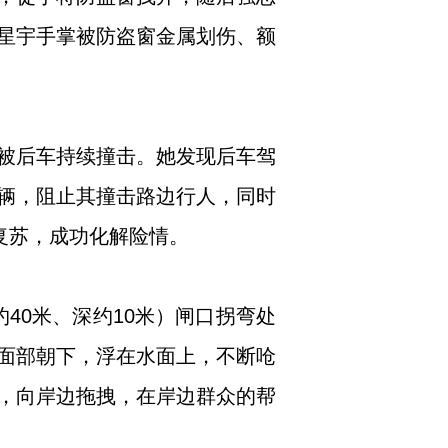
星宇手掌被防盗窗金属划伤、额
，被后车持续撞击。她发现后车驾
辆，阻止其撞击路边行人，同时
复苏，成功化解险情。
约40米、深约10米）闸口拐弯处
面部朝下，浮在水面上，不断呛
，向岸边拖拽，在岸边群众的帮