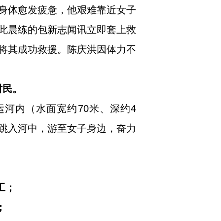
身体愈发疲惫，他艰难靠近女子
此晨练的包新志闻讯立即套上救
将其成功救援。陈庆洪因体力不
村民。
运河内（水面宽约70米、深约4
跳入河中，游至女子身边，奋力
工；
；