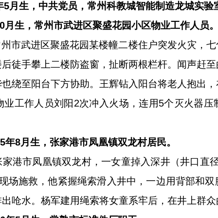
7年5月生，中共党员，常州科教城智能制造龙城实验
年10月生，常州市武进区聚盛花园小区物业工作人员
时许，常州市武进区聚盛花园某楼幢二楼住户突发火灾，
楼后徒手攀上二楼防盗窗，扯断两根栏杆。闻声赶至
华也绕至阳台下方协助。王辉钻入阳台将老人抱出，
物业工作人员刘阳2次冲入火场，连用5个灭火器压
965年8月生，张家港市凤凰镇双龙村居民。
许，张家港市凤凰镇双龙村，一女童掉入深井（井口直径
到现场施救，他紧握绳索滑入井中，一边用背部和双
排出呛水。杨军建用绳索将女童系牢后，在井上群众