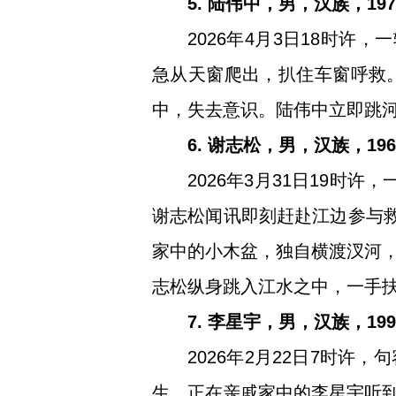
5. 陆伟中，男，汉族，1
2026年4月3日18时
急从天窗爬出，扒住车窗呼救
中，失去意识。陆伟中立即跳
6. 谢志松，男，汉族，1
2026年3月31日19
谢志松闻讯即刻赶赴江边参与救
家中的小木盆，独自横渡汊河
志松纵身跳入江水之中，一手
7. 李星宇，男，汉族，1
2026年2月22日7时
生。正在亲戚家中的李星宇听