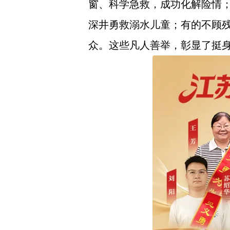
窗、科学急救，成功化解险情
深井勇救溺水儿童；有的不顾
众。这些凡人善举，彰显了挺