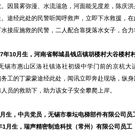
救。因晨雾弥漫、水流湍急，河面能见度差，陈庆洪
走。途经此处的民警听闻呼救声，立即下水救援，在
下水接应施救的民警，二人配合靠拢落水女子，合力
997年10月生，河南省郸城县钱店镇胡楼村大谷楼村
时许，无锡市惠山区洛社镇洛社初级中学门前的京杭大
锡务工的丁蒙蒙途经此处，闻讯立即奔赴现场，纵身
防人员的救助下，助力该女子安全攀爬上岸。
年1月生，中共党员，无锡市泰坛电梯部件有限公司员
5年1月生，瑞声精密制造科技（常州）有限公司员工