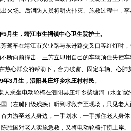
拽出火场。后消防人员将明火扑灭。施救过程中，李
76年5月生，靖江市生祠镇中心卫生院护士。
时许，王芳驾车在靖江市兴业路与东进路交叉口等红灯时
辆不断向前撞击。王芳立即用自己的车辆顶住失控车
。在热心群众的帮助下，合力破窗、固定车辆、心肺
969年3月生，泗阳县庄圩乡水庄村村民。
，一老人乘坐电动轮椅在泗阳县庄圩乡柴塘河（水面宽
胜国（左腿四级残疾）听到呼救奔至现场，只见老人
，奋力游至老人身边，一手划水，一手抓住老人身体
，陈胜国对老人实施急救，又将电动轮椅打捞上岸。