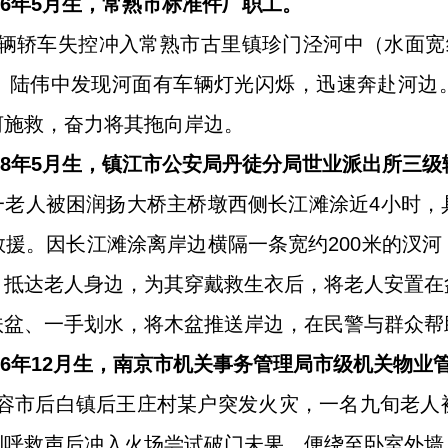
976年5月生，常熟市标准件厂职工。
许，一辆轿车失控冲入常熟市古里镇珍门泾河中（水面宽
。陆伟中发现河面有车辆灯光闪烁，迅速奔赴河边
河施救，奋力将其拖向岸边。
968年5月生，镇江市公安局丹徒分局世业派出所三级
时许，一老人被困润扬大桥主桥墩西侧长江滩涂近4小时
援。因长江滩涂离岸边横隔一条宽约200米的汊
，抵达老人身边，为其穿戴救生衣后，将老人安置在
扶盆、一手划水，将木盆推送岸边，在民警与群众帮
996年12月生，南京市机关事务管理局市级机关物
许，句容市后白镇后王庄村某户突发火灾，一名九旬老
到呼救声后冲入火场尝试破门未果，便绕至卧室外墙