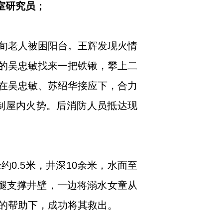
室研究员；
。
七旬老人被困阳台。王辉发现火情
的吴忠敏找来一把铁锹，攀上二
在吴忠敏、苏绍华接应下，合力
制屋内火势。后消防人员抵达现
约0.5米，井深10余米，水面至
腿支撑井壁，一边将溺水女童从
的帮助下，成功将其救出。