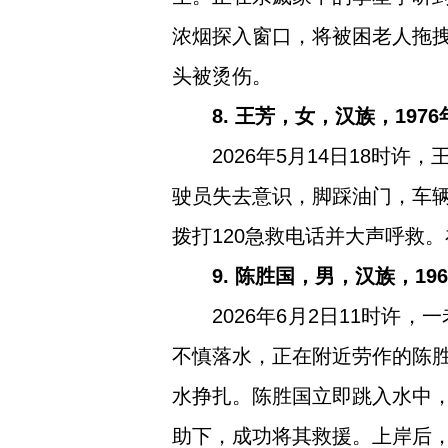
浓烟探入窗口，将被困老人拖
头被烫伤。
8. 王芳，女，汉族，19
2026年5月14日18
驶员失去意识，脚踩油门，车
拨打120急救电话并大声呼救
9. 陈胜国，男，汉族，1
2026年6月2日11时许
不慎落水，正在附近劳作的陈
水挣扎。陈胜国立即跳入水中
助下，成功将其救援。上岸后