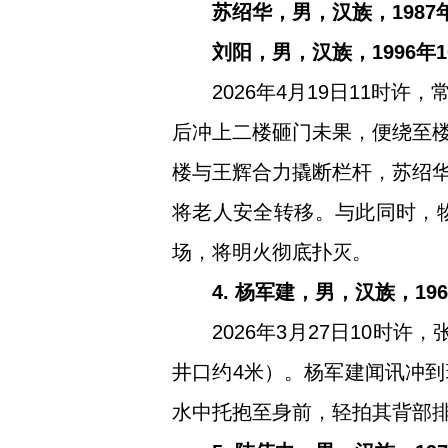
苏绍华，男，汉族，198
刘阳，男，汉族，1996
2026年4月19日11
后冲上二楼砸门未果，便绕至
楼与王辉合力撬断栏杆，苏绍
将老人安全转移。与此同时，
场，将明火彻底扑灭。
4. 杨军建，男，汉族，1
2026年3月27日10时
井口约4米）。杨军建闻讯冲
水中托抱至身前，轻拍其背部