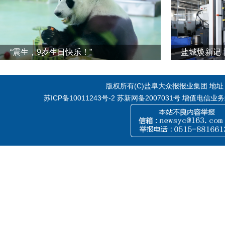
“震生，9岁生日快乐！”
版权所有(C)盐阜大众报报业集团 地址：江
苏ICP备10011243号-2
苏新网备2007031号 增值电信业务