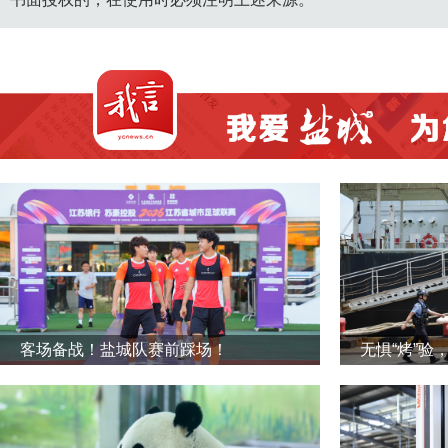
客场备战！盐城队赛前踩场！
无惧“烤”验