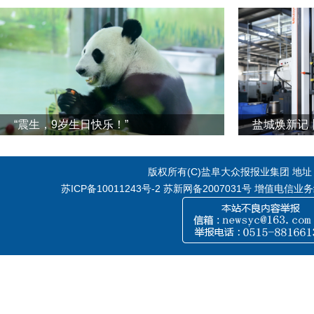
“震生，9岁生日快乐！”
版权所有(C)盐阜大众报报业集团 地址：江
苏ICP备10011243号-2
苏新网备2007031号 增值电信业务