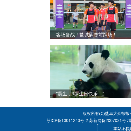
客场备战！盐城队赛前踩场！
“震生，9岁生日快乐！”
版权所有(C)盐阜大众报报业集
苏ICP备10011243号-2
苏新网备2007031号