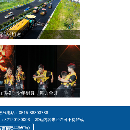
高温铺坦途
力满格！少年街舞，舞力全开
电话：0515-88303736
号：32120180006 本站内容未经许可不得转载