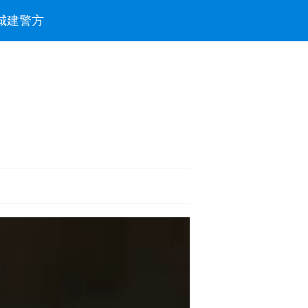
城建
警方