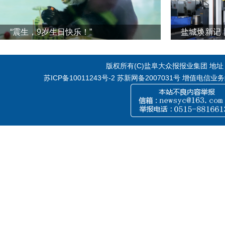
“震生，9岁生日快乐！”
版权所有(C)盐阜大众报报业集团 地址：江
苏ICP备10011243号-2
苏新网备2007031号 增值电信业务