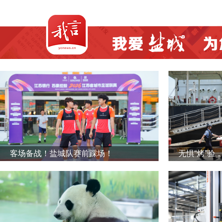
客场备战！盐城队赛前踩场！
无惧“烤”验