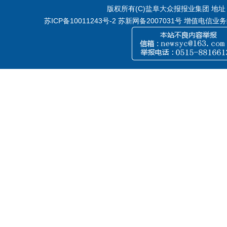
版权所有(C)盐阜大众报报业集团 地址：江
苏ICP备10011243号-2
苏新网备2007031号 增值电信业务