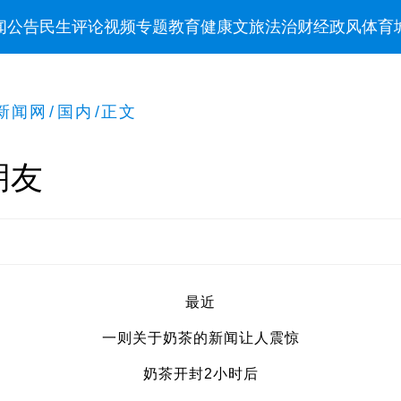
闻
公告
民生
评论
视频
专题
教育
健康
文旅
法治
财经
政风
体育
新闻网
/
国内
/
正文
朋友
最近
一则关于奶茶的新闻让人震惊
奶茶开封2小时后