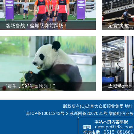
客场备战！盐城队赛前踩场！
无惧“烤”验
“震生，9岁生日快乐！”
版权所有(C)盐阜大众报报业集团 地址：江
苏ICP备10011243号-2
苏新网备2007031号 增值电信业务