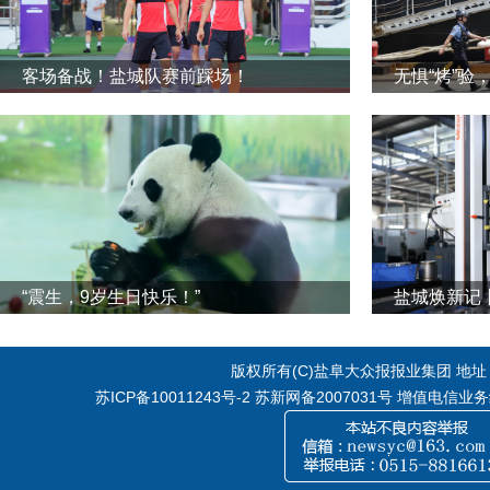
客场备战！盐城队赛前踩场！
无惧“烤”验
“震生，9岁生日快乐！”
版权所有(C)盐阜大众报报业集团 地址：江
苏ICP备10011243号-2
苏新网备2007031号 增值电信业务