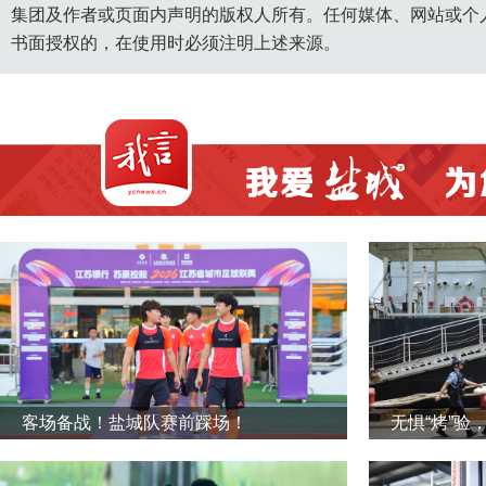
集团及作者或页面内声明的版权人所有。任何媒体、网站或个
书面授权的，在使用时必须注明上述来源。
客场备战！盐城队赛前踩场！
无惧“烤”验