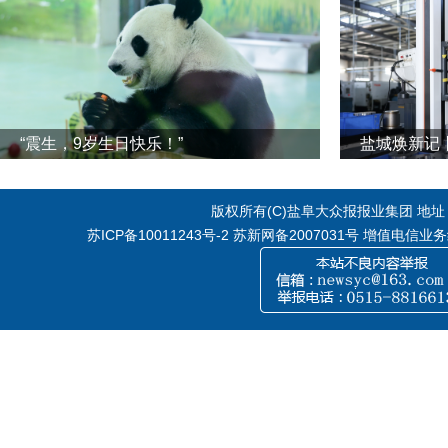
“震生，9岁生日快乐！”
版权所有(C)盐阜大众报报业集团 地址：江
苏ICP备10011243号-2
苏新网备2007031号 增值电信业务