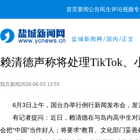
首页
要闻
公告
民生
评论
视频
专
盐城新闻网
/
国内
/
正文
赖清德声称将处理TikTo
我言新闻
2026-06-03 13:53
6月3日上午，国台办举行例行新闻发布会，
有记者提问：近日，赖清德在与岛内高中生对谈
会把“中国”当作好人；将要求“教育、文化部门妥善