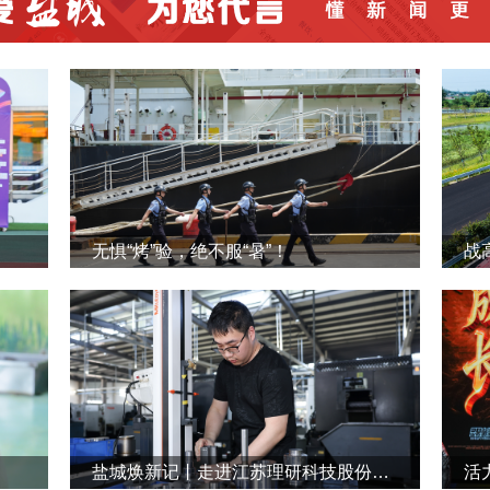
无惧“烤”验，绝不服“暑”！
战
盐城焕新记丨走进江苏理研科技股份有限公司
活