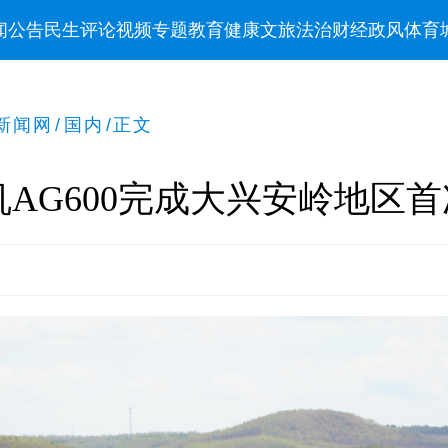
闻
公告
民生
评论
视频
专题
教育
健康
文旅
法治
财经
政风
体育
新闻网
/
国内
/
正文
AG600完成大兴安岭地区