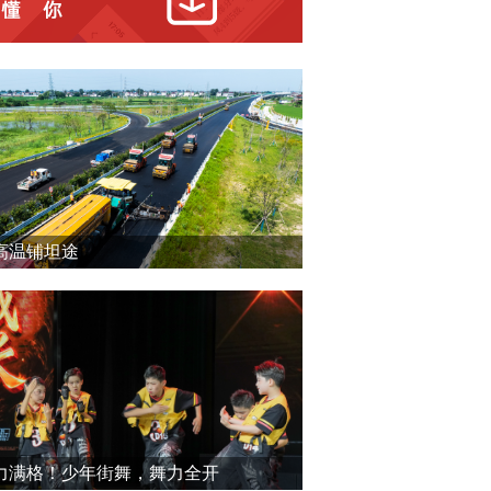
高温铺坦途
力满格！少年街舞，舞力全开