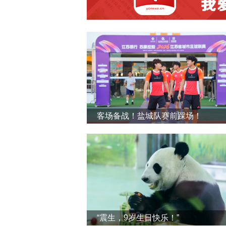
客场备战！盐城队赛前踩场！
“震生，9岁生日快乐！”