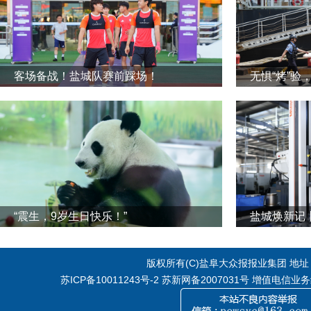
客场备战！盐城队赛前踩场！
无惧“烤”验
“震生，9岁生日快乐！”
版权所有(C)盐阜大众报报业集团 地址：江
苏ICP备10011243号-2
苏新网备2007031号 增值电信业务