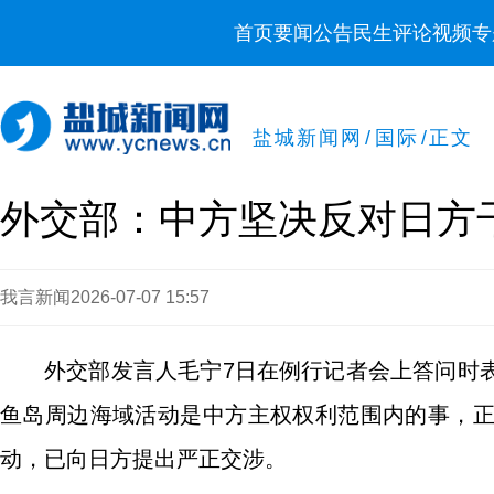
首页
要闻
公告
民生
评论
视频
专
盐城新闻网
/
国际
/
正文
外交部：中方坚决反对日方
我言新闻
2026-07-07 15:57
外交部发言人毛宁7日在例行记者会上答问时
鱼岛周边海域活动是中方主权权利范围内的事，
动，已向日方提出严正交涉。