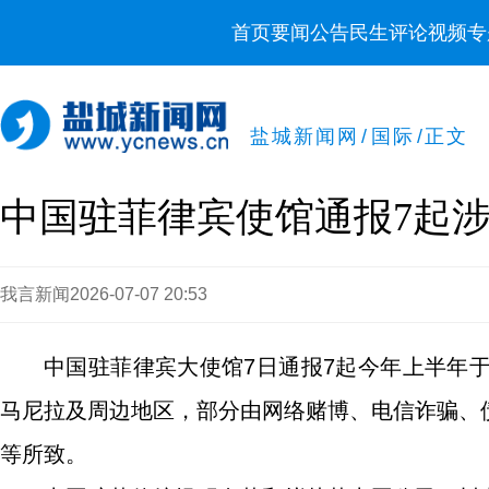
首页
要闻
公告
民生
评论
视频
专
盐城新闻网
/
国际
/
正文
中国驻菲律宾使馆通报7起
我言新闻
2026-07-07 20:53
中国驻菲律宾大使馆7日通报7起今年上半年
马尼拉及周边地区，部分由网络赌博、电信诈骗、
等所致。