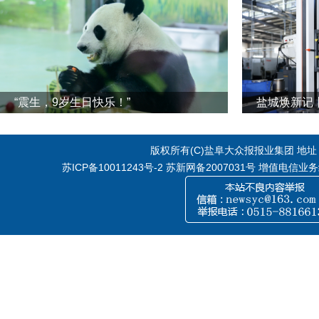
“震生，9岁生日快乐！”
版权所有(C)盐阜大众报报业集团 地址：江
苏ICP备10011243号-2
苏新网备2007031号 增值电信业务