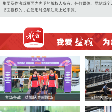
集团及作者或页面内声明的版权人所有。任何媒体、网站或个
书面授权的，在使用时必须注明上述来源。
客场备战！盐城队赛前踩场！
无惧“烤”验