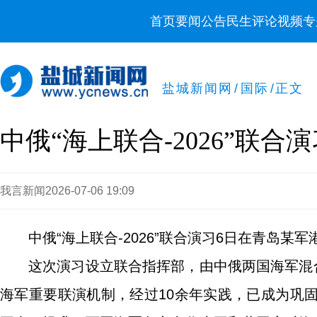
首页
要闻
公告
民生
评论
视频
专
盐城新闻网
/
国际
/
正文
中俄“海上联合-2026”联合
我言新闻
2026-07-06 19:09
中俄“海上联合-2026”联合演习6日在青岛某军
这次演习设立联合指挥部，由中俄两国海军混
海军重要联演机制，经过10余年实践，已成为巩