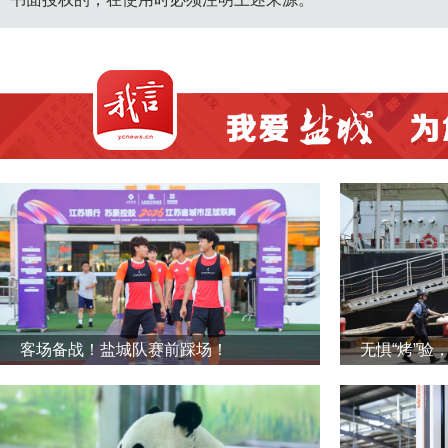
客场备战！盐城队赛前踩场！
无惧“烤”验