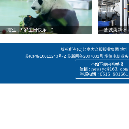
“震生，9岁生日快乐！”
版权所有(C)盐阜大众报报业集团 地址：江
苏ICP备10011243号-2
苏新网备2007031号 增值电信业务