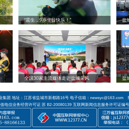
“震生，9岁生日快乐！”
全国30家主流媒体走进盐城采风
盐
团 地址：江苏省盐城市新都路16号 电子信箱：newsyc@163.com 热线
 增值电信业务经营许可证:苏 B2-20080139 互联网新闻信息服务许可证编