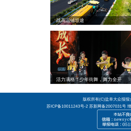
战高温铺坦途
活力满格！少年街舞，舞力全开
版权所有(C)盐阜大众报报业集
苏ICP备10011243号-2
苏新网备2007031号