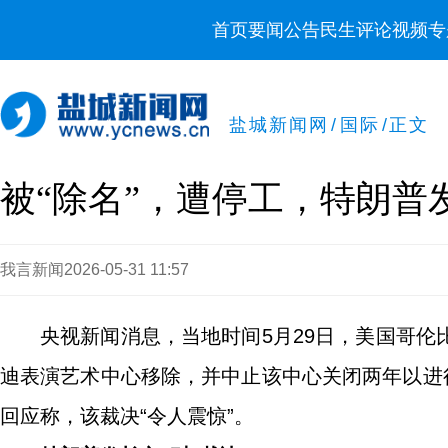
首页
要闻
公告
民生
评论
视频
专
盐城新闻网
/
国际
/
正文
被“除名”，遭停工，特朗
我言新闻
2026-05-31 11:57
央视新闻消息，当地时间5月29日，美国哥
迪表演艺术中心移除，并中止该中心关闭两年以进
回应称，该裁决“令人震惊”。