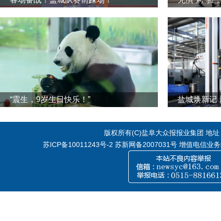
“震生，9岁生日快乐！”
版权所有(C)盐阜大众报报业集团 地址：江
苏ICP备10011243号-2
苏新网备2007031号 增值电信业务