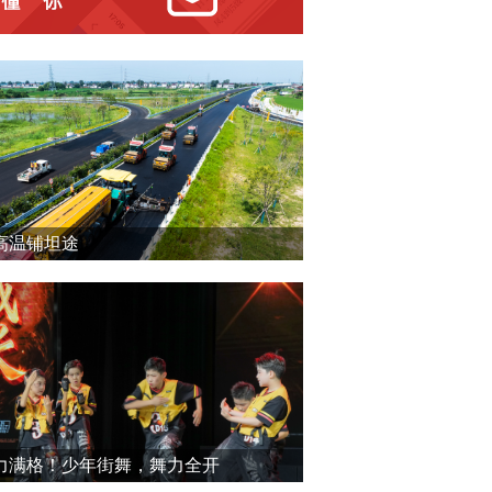
高温铺坦途
力满格！少年街舞，舞力全开