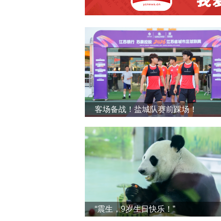
客场备战！盐城队赛前踩场！
“震生，9岁生日快乐！”