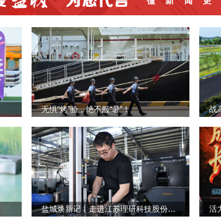
无惧“烤”验，绝不服“暑”！
战
盐城焕新记丨走进江苏理研科技股份有限公司
活