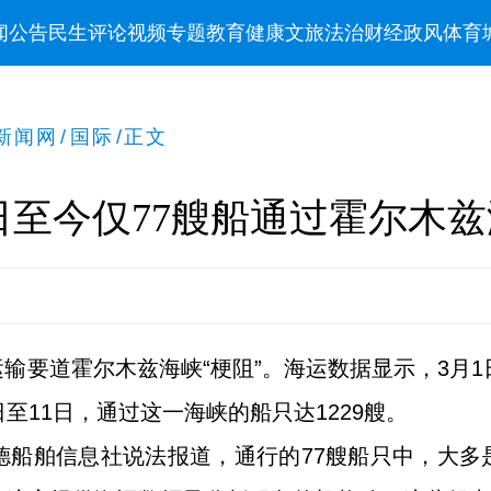
闻
公告
民生
评论
视频
专题
教育
健康
文旅
法治
财经
政风
体育
新闻网
/
国际
/
正文
日至今仅77艘船通过霍尔木
输要道霍尔木兹海峡“梗阻”。海运数据显示，3月1
至11日，通过这一海峡的船只达1229艘。
德船舶信息社说法报道，通行的77艘船只中，大