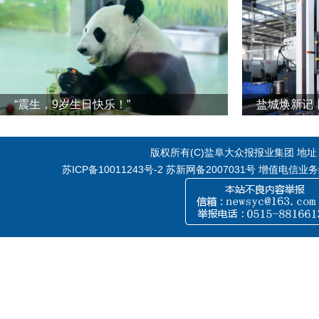
“震生，9岁生日快乐！”
版权所有(C)盐阜大众报报业集团 地址：江
苏ICP备10011243号-2
苏新网备2007031号 增值电信业务