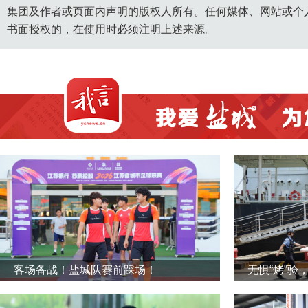
集团及作者或页面内声明的版权人所有。任何媒体、网站或个
书面授权的，在使用时必须注明上述来源。
客场备战！盐城队赛前踩场！
无惧“烤”验