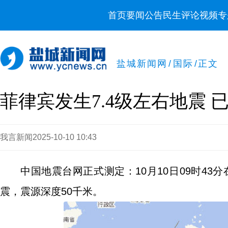
首页
要闻
公告
民生
评论
视频
专
盐城新闻网
/
国际
/
正文
菲律宾发生7.4级左右地震 
我言新闻
2025-10-10 10:43
中国地震台网正式测定：10月10日09时43分在
震，震源深度50千米。